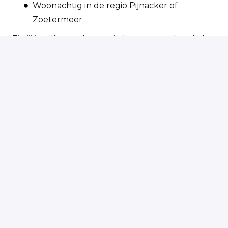
Woonachtig in de regio Pijnacker of
Zoetermeer.
Zie jij jezelf terugkomen in bovenstaand profiel
van Wissel Chauffeur en ben jij per direct
beschikbaar? Solliciteer vandaag, start morgen!
Op locatie
Pijnacker
,
Zuid-Holland
,
Nederland
€ 3.520,4 - € 3.520,4 per maand
Solliciteren
of