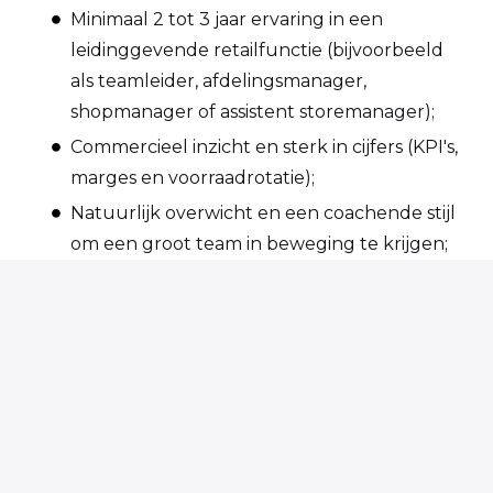
Minimaal 2 tot 3 jaar ervaring in een
leidinggevende retailfunctie (bijvoorbeeld
als teamleider, afdelingsmanager,
shopmanager of assistent storemanager);
Commercieel inzicht en sterk in cijfers (KPI's,
marges en voorraadrotatie);
Natuurlijk overwicht en een coachende stijl
om een groot team in beweging te krijgen;
Hands-on mentaliteit: zelf aanpakken, maar
ook durven delegeren;
Flexibel inzetbaar, inclusief zaterdagen en
de koopavond op vrijdag;
Goede beheersing van de Nederlandse taal;
Woonachtig in de omgeving van Schijndel.
Zie jij jezelf terugkomen in bovenstaand profiel