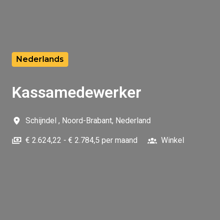
Nederlands
Kassamedewerker
Schijndel
,
Noord-Brabant
,
Nederland
€ 2.624,22 - € 2.784,5 per maand
Winkel