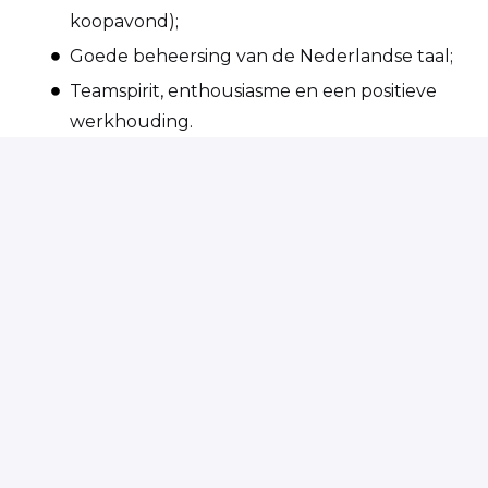
koopavond);
Goede beheersing van de Nederlandse taal;
Teamspirit, enthousiasme en een positieve
werkhouding.
Zie jij jezelf terugkomen in bovenstaand profiel
van kassamedewerker en ben jij per direct
beschikbaar? Solliciteer vandaag, start morgen!
Op locatie
Schijndel
,
Noord-Brabant
,
Nederland
€ 2.624,22 - € 2.784,5 per maand
Solliciteren