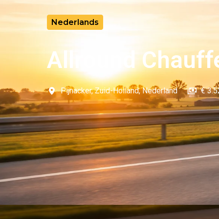
Nederlands
Allround Chauff
Pijnacker
,
Zuid-Holland
,
Nederland
€ 3.5