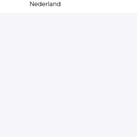
Nederland
€ 3.520,4 - € 3.520,4 per
maand