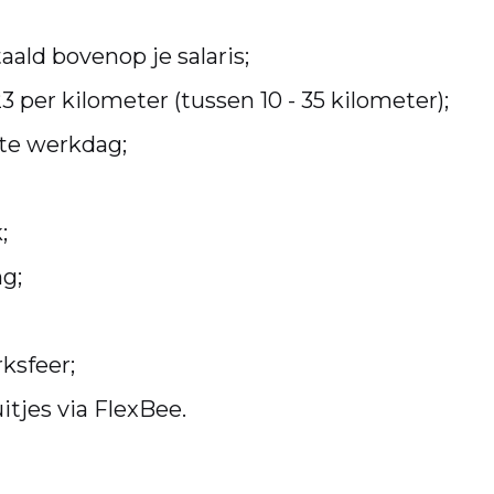
aald bovenop je salaris;
per kilometer (tussen 10 - 35 kilometer);
ste werkdag;
;
ng;
ksfeer;
tjes via FlexBee.