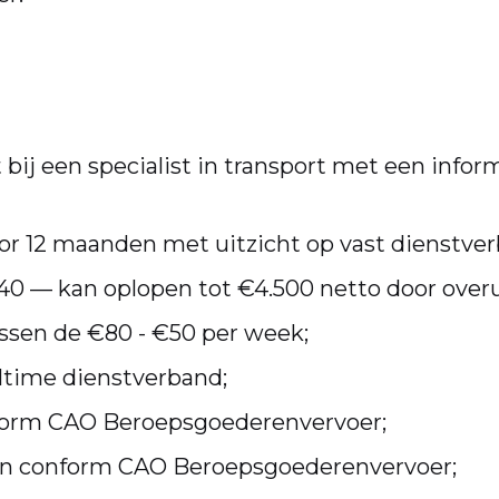
 bij een specialist in transport met een infor
r 12 maanden met uitzicht op vast dienstver
40 — kan oplopen tot €4.500 netto door overu
sen de €80 - €50 per week;
ltime dienstverband;
nform CAO Beroepsgoederenvervoer;
gen conform CAO Beroepsgoederenvervoer;