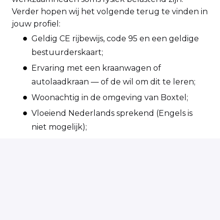
Verder hopen wij het volgende terug te vinden in
jouw profiel:
Geldig CE rijbewijs, code 95 en een geldige
bestuurderskaart;
Ervaring met een kraanwagen of
autolaadkraan — of de wil om dit te leren;
Woonachtig in de omgeving van Boxtel;
Vloeiend Nederlands sprekend (Engels is
niet mogelijk);
Klantvriendelijk en een goed visitekaartje
voor de organisatie.
Zie jij jezelf terugkomen in bovenstaand profiel
van chauffeur kraanwagen en ben jij per direct
beschikbaar? Solliciteer vandaag, start morgen!