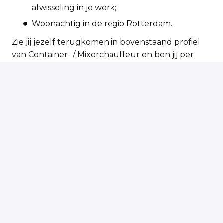
afwisseling in je werk;
Woonachtig in de regio Rotterdam.
Zie jij jezelf terugkomen in bovenstaand profiel
van Container- / Mixerchauffeur en ben jij per
direct beschikbaar? Solliciteer vandaag, start
morgen!
Op locatie
Rotterdam
,
Zuid-Holland
,
Nederland
€ 3.520,4 - € 4.200 per maand
Solliciteren
of