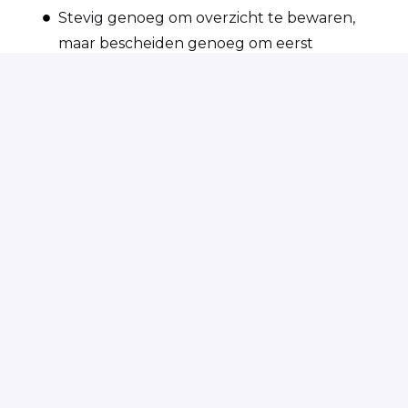
Stevig genoeg om overzicht te bewaren,
maar bescheiden genoeg om eerst
vertrouwen op te bouwen;
Je spreekt en schrijft goed Nederlands.
Zie jij jezelf terugkomen in bovenstaand profiel
van logistiek medewerker met doorgroei naar
teamleider en ben jij per direct beschikbaar?
Solliciteer vandaag, start morgen!
Op locatie
Nieuw-Vennep
,
Noord-Holland
,
Nederland
€ 2.939 - € 3.306 per maand
Solliciteren