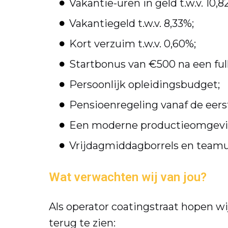
Vakantie-uren in geld t.w.v. 10,8
Vakantiegeld t.w.v. 8,33%;
Kort verzuim t.w.v. 0,60%;
Startbonus van €500 na een fu
Persoonlijk opleidingsbudget;
Pensioenregeling vanaf de eer
Een moderne productieomgevin
Vrijdagmiddagborrels en teamui
Wat verwachten wij van jou?
Als operator coatingstraat hopen wi
terug te zien: