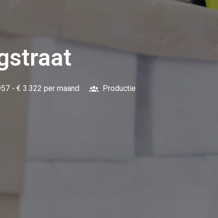
gstraat
957 - € 3.322 per maand
Productie