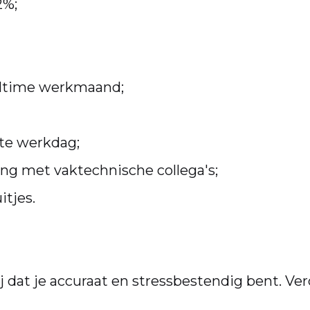
2%;
lltime werkmaand;
ste werkdag;
g met vaktechnische collega's;
tjes.
j dat je accuraat en stressbestendig bent. Ver