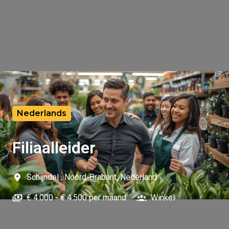
Nederlands
Filiaalleider
Schijndel
,
Noord-Brabant
,
Nederland
€ 4.000 - € 4.500 per maand
Winkel