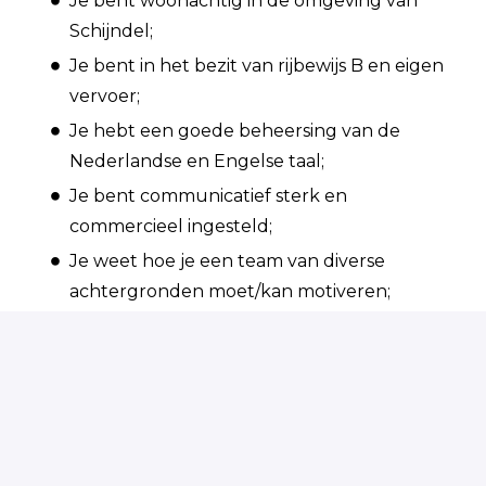
Je bent woonachtig in de omgeving van
Schijndel;
Je bent in het bezit van rijbewijs B en eigen
vervoer;
Je hebt een goede beheersing van de
Nederlandse en Engelse taal;
Je bent communicatief sterk en
commercieel ingesteld;
Je weet hoe je een team van diverse
achtergronden moet/kan motiveren;
Je bent resultaatgericht en behoudt
gemakkelijk het overzicht tijdens een
chaotische periode;
Je bent stressbestendig en flexibel
ingesteld;