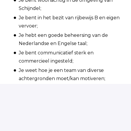
Je bent woonachtig in de omgeving van
Schijndel;
Je bent in het bezit van rijbewijs B en eigen
vervoer;
Je hebt een goede beheersing van de
Nederlandse en Engelse taal;
Je bent communicatief sterk en
commercieel ingesteld;
Je weet hoe je een team van diverse
achtergronden moet/kan motiveren;
Je bent resultaatgericht en behoudt
gemakkelijk het overzicht tijdens een
chaotische periode;
Je bent stressbestendig en flexibel
ingesteld;