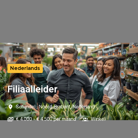
Nederlands
Filiaalleider
Schijndel
,
Noord-Brabant
,
Nederland
€ 4.000 - € 4.500 per maand
Winkel