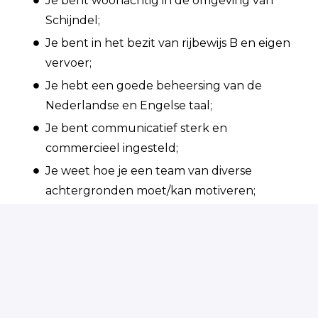
Je bent woonachtig in de omgeving van
Schijndel;
Je bent in het bezit van rijbewijs B en eigen
vervoer;
Je hebt een goede beheersing van de
Nederlandse en Engelse taal;
Je bent communicatief sterk en
commercieel ingesteld;
Je weet hoe je een team van diverse
achtergronden moet/kan motiveren;
Je bent resultaatgericht en behoudt
gemakkelijk het overzicht tijdens een
chaotische periode;
Je bent stressbestendig en flexibel
ingesteld;