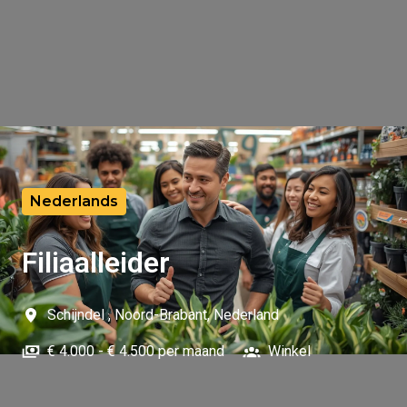
Nederlands
Filiaalleider
Schijndel
,
Noord-Brabant
,
Nederland
€ 4.000 - € 4.500 per maand
Winkel